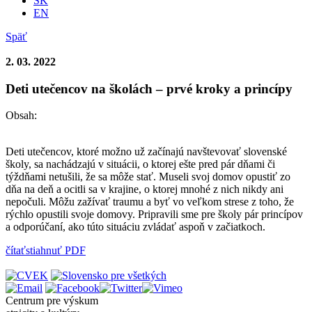
SK
EN
Späť
2. 03. 2022
Deti utečencov na školách – prvé kroky a princípy
Obsah:
Deti utečencov, ktoré možno už začínajú navštevovať slovenské
školy, sa nachádzajú v situácii, o ktorej ešte pred pár dňami či
týždňami netušili, že sa môže stať. Museli svoj domov opustiť zo
dňa na deň a ocitli sa v krajine, o ktorej mnohé z nich nikdy ani
nepočuli. Môžu zažívať traumu a byť vo veľkom strese z toho, že
rýchlo opustili svoje domovy. Pripravili sme pre školy pár princípov
a odporúčaní, ako túto situáciu zvládať aspoň v začiatkoch.
čítať
stiahnuť PDF
Centrum pre výskum