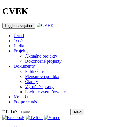
CVEK
Toggle navigation
Úvod
O nás
Ľudia
Projekty
Aktuálne projekty
Dokončené projekty
Dokumenty
Publikácie
Menšinová politika
Články
Výročné správy
Povinné zverejňovanie
Kontakt
Podporte nás
Hľadať: