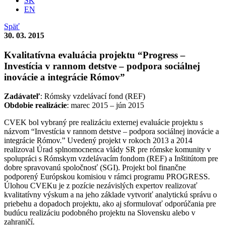
SK
EN
Späť
30. 03. 2015
Kvalitatívna evaluácia projektu “Progress –
Investícia v rannom detstve – podpora sociálnej
inovácie a integrácie Rómov”
Zadávateľ
: Rómsky vzdelávací fond (REF)
Obdobie realizácie
: marec 2015 – jún 2015
CVEK bol vybraný pre realizáciu externej evaluácie projektu s
názvom “Investícia v rannom detstve – podpora sociálnej inovácie a
integrácie Rómov.” Uvedený projekt v rokoch 2013 a 2014
realizoval Úrad splnomocnenca vlády SR pre rómske komunity v
spolupráci s Rómskym vzdelávacím fondom (REF) a Inštitútom pre
dobre spravovanú spoločnosť (SGI). Projekt bol finančne
podporený Európskou komisiou v rámci programu PROGRESS.
Úlohou CVEKu je z pozície nezávislých expertov realizovať
kvalitatívny výskum a na jeho základe vytvoriť analytickú správu o
priebehu a dopadoch projektu, ako aj sformulovať odporúčania pre
budúcu realizáciu podobného projektu na Slovensku alebo v
zahraničí.