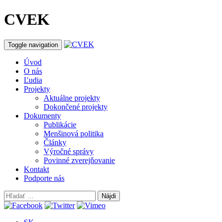
CVEK
Toggle navigation
Úvod
O nás
Ľudia
Projekty
Aktuálne projekty
Dokončené projekty
Dokumenty
Publikácie
Menšinová politika
Články
Výročné správy
Povinné zverejňovanie
Kontakt
Podporte nás
Hľadať: