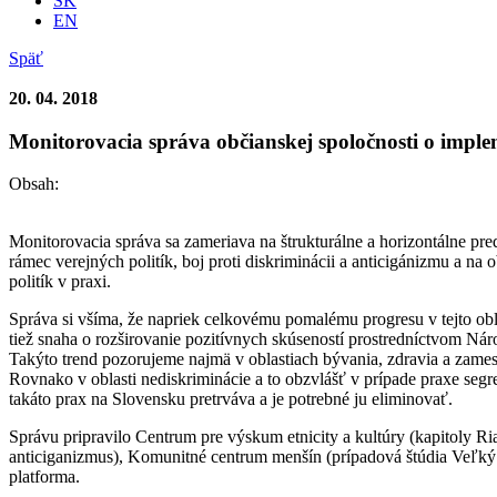
SK
EN
Späť
20. 04. 2018
Monitorovacia správa občianskej spoločnosti o imple
Obsah:
Monitorovacia správa sa zameriava na štrukturálne a horizontálne pre
rámec verejných politík, boj proti diskriminácii a anticigánizmu a na 
politík v praxi.
Správa si všíma, že napriek celkovému pomalému progresu v tejto obl
tiež snaha o rozširovanie pozitívnych skúseností prostredníctvom N
Takýto trend pozorujeme najmä v oblastiach bývania, zdravia a zamest
Rovnako v oblasti nediskriminácie a to obzvlášť v prípade praxe segr
takáto prax na Slovensku pretrváva a je potrebné ju eliminovať.
Správu pripravilo Centrum pre výskum etnicity a kultúry (kapitoly Ri
anticiganizmus), Komunitné centrum menšín (prípadová štúdia Veľký
platforma.