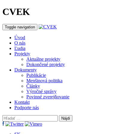
CVEK
Toggle navigation
Úvod
O nás
Ľudia
Projekty
Aktuálne projekty
Dokončené projekty
Dokumenty
Publikácie
Menšinová politika
Články
Výročné správy
Povinné zverejňovanie
Kontakt
Podporte nás
Hľadať: