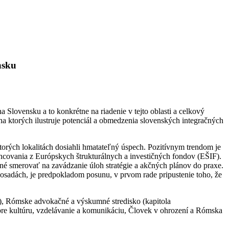
nsku
 Slovensku a to konkrétne na riadenie v tejto oblasti a celkový
, na ktorých ilustruje potenciál a obmedzenia slovenských integračných
torých lokalitách dosiahli hmatateľný úspech. Pozitívnym trendom je
ncovania z Európskych štrukturálnych a investičných fondov (EŠIF).
ebné smerovať na zavádzanie úloh stratégie a akčných plánov do praxe.
v osadách, je predpokladom posunu, v prvom rade pripustenie toho, že
ie), Rómske advokačné a výskumné stredisko (kapitola
re kultúru, vzdelávanie a komunikáciu, Človek v ohrození a Rómska