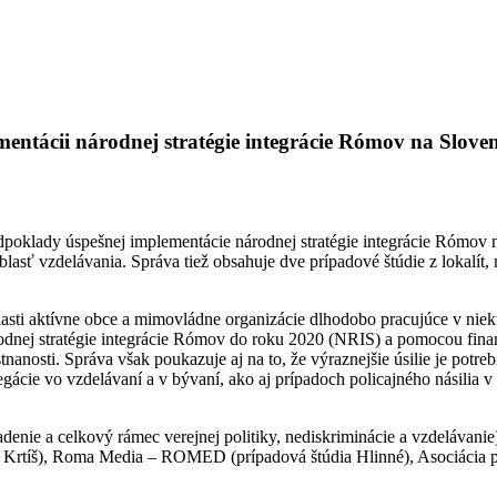
mentácii národnej stratégie integrácie Rómov na Slove
dpoklady úspešnej implementácie národnej stratégie integrácie Rómov na
oblasť vzdelávania. Správa tiež obsahuje dve prípadové štúdie z lokalít
asti aktívne obce a mimovládne organizácie dlhodobo pracujúce v niek
árodnej stratégie integrácie Rómov do roku 2020 (NRIS) a pomocou fina
nanosti. Správa však poukazuje aj na to, že výraznejšie úsilie je potr
egácie vo vzdelávaní a v bývaní, ako aj prípadoch policajného násilia 
adenie a celkový rámec verejnej politiky, nediskriminácie a vzdelávan
 Krtíš), Roma Media – ROMED (prípadová štúdia Hlinné), Asociácia p