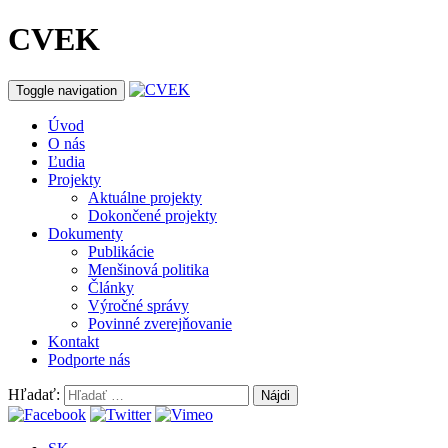
CVEK
Toggle navigation
Úvod
O nás
Ľudia
Projekty
Aktuálne projekty
Dokončené projekty
Dokumenty
Publikácie
Menšinová politika
Články
Výročné správy
Povinné zverejňovanie
Kontakt
Podporte nás
Hľadať: