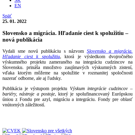
SK
EN
Späť
25. 01. 2022
Slovensko a migrácia. Hľadanie ciest k spolužitiu –
nová publikácia
Vydali sme novú publikáciu s názvom
Slovensko a migrácia.
Hľadanie ciest k spolužitiu
, ktorá je výsledkom dvojročného
výskumného projektu zameraného na integráciu cudzincov na
Slovensku. prináša množstvo zaujímavých výskumných zistení,
vďaka ktorým môžeme na spolužitie v rozmanitej spoločnosti
nazerať odborne, ale aj ľudsky.
Publikácia je výstupom projektu
Výskum integrácie cudzincov –
bariéry, nástroje a postoje
, ktorý je spolufinancovaný Európskou
úniou z Fondu pre azyl, migráciu a integráciu. Fondy pre oblasť
vnútorných záležitostí.