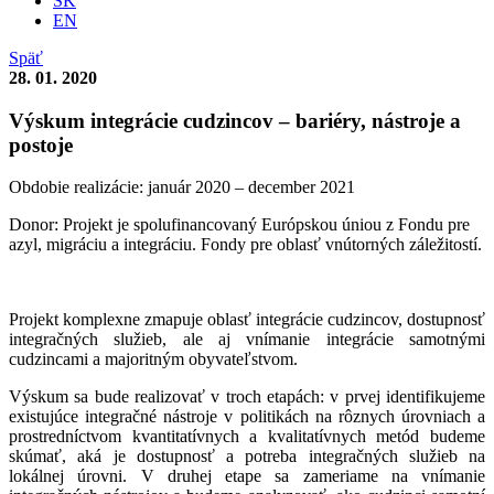
SK
EN
Späť
28. 01. 2020
Výskum integrácie cudzincov – bariéry, nástroje a
postoje
Obdobie realizácie: január 2020 – december 2021
Donor: Projekt je spolufinancovaný Európskou úniou z Fondu pre
azyl, migráciu a integráciu. Fondy pre oblasť vnútorných záležitostí.
Projekt komplexne zmapuje oblasť integrácie cudzincov, dostupnosť
integračných služieb, ale aj vnímanie integrácie samotnými
cudzincami a majoritným obyvateľstvom.
Výskum sa bude realizovať v troch etapách: v prvej identifikujeme
existujúce integračné nástroje v politikách na rôznych úrovniach a
prostredníctvom kvantitatívnych a kvalitatívnych metód budeme
skúmať, aká je dostupnosť a potreba integračných služieb na
lokálnej úrovni. V druhej etape sa zameriame na vnímanie