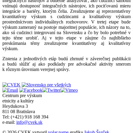
integračných nástrojov a budeme analyzovať, ako cudzinci samotní
vnímajú dostupnosť integračných nástrojov, ich pociťovanú mieru
integrácie a bariéry, ktorým čelia. Zrealizujeme aj reprezentatívny
kvantitatívny výskum s cudzincami a kvalitatívny výskum
prostredníctvom individuálnych rozhovorov. V tretej etape bude
výskum zameraný na postoje majoritnej populácie, ich názory na to,
ako sú cudzinci integrovaní na Slovensku a čo by bolo potrebné v
tejto téme urobiť. Aj v tejto etape v záujme čo najhlbšieho
preskúmania témy zrealizujeme kvantitatívny aj kvalitatívny
výskum.
Zistenia z jednotlivých etáp budú zhrnuté v záverečnej publikácii
a budú slúžiť aj ako podklady pre advokačné aktivity smerom
k rôznym úrovniam verejnej správy.
Centrum pre výskum
etnicity a kultúry
Heydukova 3
811 08 Bratislava
Tel: (+421) 918 168 394
e-mail:
info@cvek.sk
© 2026 CVEK vytvoril
volar.name
grafika
Jakub Švrček