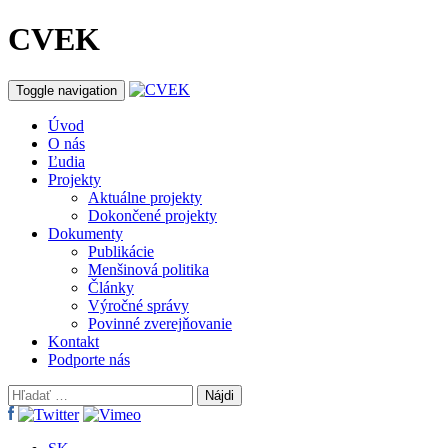
CVEK
Toggle navigation
Úvod
O nás
Ľudia
Projekty
Aktuálne projekty
Dokončené projekty
Dokumenty
Publikácie
Menšinová politika
Články
Výročné správy
Povinné zverejňovanie
Kontakt
Podporte nás
Hľadať: