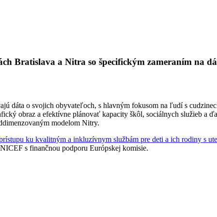
ách Bratislava a Nitra so špecifickým zameraním na d
užívajú dáta o svojich obyvateľoch, s hlavným fokusom na ľudí s cudzi
fický obraz a efektívne plánovať kapacity škôl, sociálnych služieb a ďal
 poddimenzovaným modelom Nitry
.
prístupu ku kvalitným a inkluzívnym službám pre deti a ich rodiny s
UNICEF s finančnou podporu Európskej komisie
.