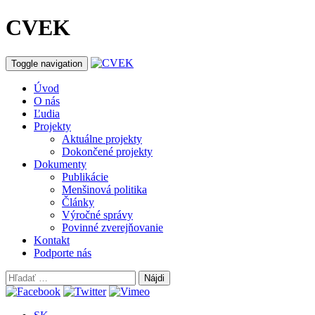
CVEK
Toggle navigation
Úvod
O nás
Ľudia
Projekty
Aktuálne projekty
Dokončené projekty
Dokumenty
Publikácie
Menšinová politika
Články
Výročné správy
Povinné zverejňovanie
Kontakt
Podporte nás
Hľadať: