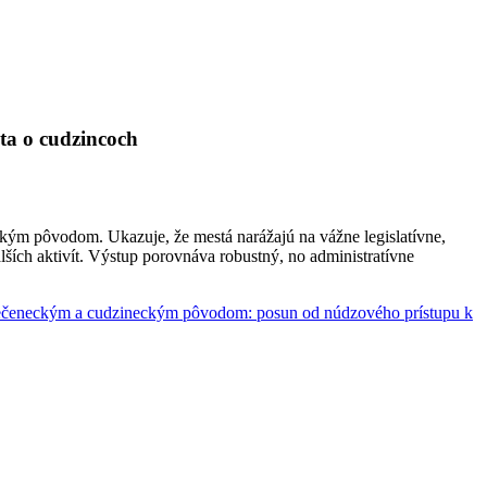
áta o cudzincoch
neckým pôvodom
.
Ukazuje, že mestá narážajú na vážne legislatívne,
ších aktivít
.
Výstup porovnáva robustný, no administratívne
 utečeneckým a cudzineckým pôvodom: posun od núdzového prístupu k