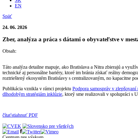
SK
EN
Späť
24. 06. 2026
Zber, analýza a práca s dátami o obyvateľstve v mest
Obsah:
Táto analýza detailne mapuje, ako Bratislava a Nitra zbierajú a vy
technické aj personálne bariéry, ktoré im bránia získať reálny demogra
roztrieštený ekosystém Bratislavy s centralizovaným, no kapacitne
Publikácia vznikla v rámci projektu
Podpora samospráv v zlepšovaní 
dlhodobým stratégiám inklúzie
, ktorý sme realizovali
v spolupráci s 
čítať
stiahnuť PDF
Centrum pre výskum