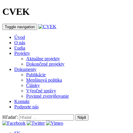
CVEK
Toggle navigation
Úvod
O nás
Ľudia
Projekty
Aktuálne projekty
Dokončené projekty
Dokumenty
Publikácie
Menšinová politika
Články
Výročné správy
Povinné zverejňovanie
Kontakt
Podporte nás
Hľadať: