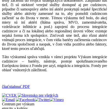
témy začlenili do svojich strategických dokumentov. Zaujímalo nás
tiež, či sú niektoré verejné služby dostupné aj pre cudzincov,
prípadne či samosprávy alebo iní aktéri poskytujú nejaké špecifické
služby alebo aktivity zamerané na to, aby pomohli cudzincom
začleniť sa do života v meste. Témou výskumu tiež bolo, do akej
miery sú iní aktéri (štátna správa, MVO, zamestnávatelia,
vzdelávacie inštitúcie a pod.) zapojení do procesu integrácie
cudzincov a či na lokálnej alebo regionálnej úrovni vôbec existuje
nejaká forma ich spolupráce. Zisťovali sme tiež, ako rôzni aktéri
vnímajú proces integrácie, v čom vidia bariéry začlenenia cudzincov
do života spoločnosti a naopak, v čom vidia pozitíva alebo faktory,
ktoré tento proces uľahčujú.
Táto výskumná správa vznikla v rámci projektu Výskum integrácie
cudzincov – bariéry, nástroje, postoje spolufinancovaného
Európskou úniou z Fondu pre azyl, migráciu a integráciu. Fondy pre
oblasť vnútorných záležitostí.
čítať
stiahnuť PDF
Centrum pre výskum
etnicity a kultúry