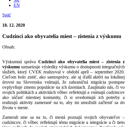
SK
EN
Späť
18. 12. 2020
Cudzinci ako obyvatelia miest – zistenia z výskumu
Obsah:
Výskumná správa
Cudzinci ako obyvatelia miest – zistenia z
výskumu
sumarizuje výsledky výskumu o dostupnosti integračných
služieb, ktorý CVEK realizoval v období apríl – september 2020.
Cieľom bolo zistiť, ako samosprávy, ale aj ďalší aktéri na lokálnej
úrovni na Slovensku vnímajú, že zahraničná migrácia postupne
ovplyvňuje zmenu populácie na ich územiach. Zaujímalo nás, či vo
svojich politikách a aktivitách vôbec reflektujú a vnímajú cudzincov
ako súčasť miestnej komunity, či si uvedomujú ich potreby a
realizujú aktivity zamerané na to, aby im umožnili začleniť sa do
života v meste.
Zamerali sme sa na to, či mestá poznajú svojich obyvateľov –
cudzincov, či vôbec reflektujú tému migrácie a integrácie a či tieto