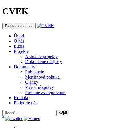
CVEK
Toggle navigation
Úvod
O nás
Ľudia
Projekty
Aktuálne projekty
Dokončené projekty
Dokumenty
Publikácie
Menšinová politika
Články
Výročné správy
Povinné zverejňovanie
Kontakt
Podporte nás
Hľadať: