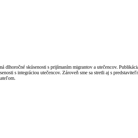
 má dlhoročné skúsenosti s prijímaním migrantov a utečencov. Publikáci
úsenosti s integráciou utečencov. Zároveň sme sa stretli aj s predstav
tateľom.