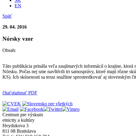
SK
EN
Späť
29. 04. 2016
Nórsky vzor
Obsah:
Táto publikácia prináša veľa zaujímavých informácií o krajine, ktorá
Nórsku. Počas nej sme navštívili tri samosprávy, ktoré majú rôzne sk
KS). Ich skúsenosti sa teraz snažíme sprostredkovať aj slovenským či
čítať
stiahnuť PDF
Centrum pre výskum
etnicity a kultúry
Heydukova 3
811 08 Bratislava