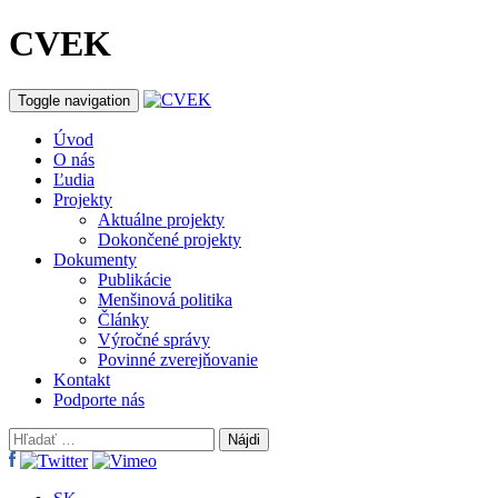
CVEK
Toggle navigation
Úvod
O nás
Ľudia
Projekty
Aktuálne projekty
Dokončené projekty
Dokumenty
Publikácie
Menšinová politika
Články
Výročné správy
Povinné zverejňovanie
Kontakt
Podporte nás
Hľadať: