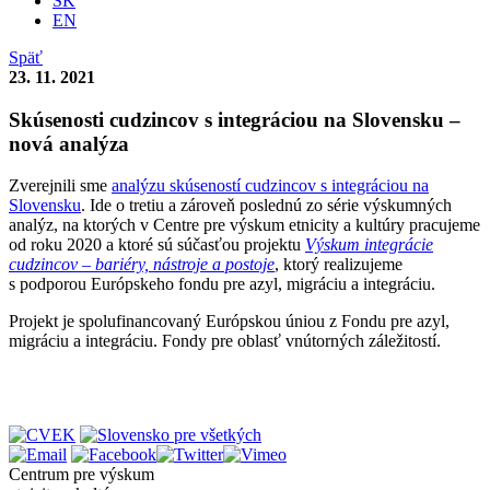
SK
EN
Späť
23. 11. 2021
Skúsenosti cudzincov s integráciou na Slovensku –
nová analýza
Zverejnili sme
analýzu skúseností cudzincov s integráciou na
Slovensku
. Ide o tretiu a zároveň poslednú zo série výskumných
analýz, na ktorých v Centre pre výskum etnicity a kultúry pracujeme
od roku 2020 a ktoré sú súčasťou projektu
Výskum integrácie
cudzincov – bariéry, nástroje a postoje
, ktorý realizujeme
s podporou Európskeho fondu pre azyl, migráciu a integráciu.
Projekt je spolufinancovaný Európskou úniou z Fondu pre azyl,
migráciu a integráciu. Fondy pre oblasť vnútorných záležitostí.
Centrum pre výskum